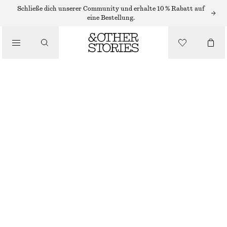
FLACHE SANDALEN
Schließe dich unserer Community und erhalte 10 % Rabatt auf
eine Bestellung.
/
SANDALEN
SLINGBACK-SANDALEN AUS LEDER
CHF 169
/
SCHUHE
WEINROT
35
36
37
38
39
40
41
42
Größentabelle
GRÖSSE