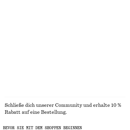
Schmal zulaufendes Hemd
Badeanzug mit Trägern zum Binden
chf 89
chf 99
Neu
100% cotton
Hose mit weitem Bein
Gesmoktes Minikleid aus Baumwoll-Popeline
chf 129
chf 99
Neu
100% cotton
ALLE SANDALEN ENTDECKEN
Schließe dich unserer Community und erhalte 10 %
Rabatt auf eine Bestellung.
BEVOR SIE MIT DEM SHOPPEN BEGINNEN
CREATE ACCOUNT