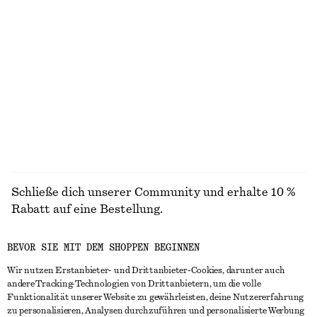
STRICK
KLEIDER
ACCESSOIRES
JACKEN &
MÄNTEL
Schließe dich unserer Community und erhalte 10 %
Rabatt auf eine Bestellung.
BEVOR SIE MIT DEM SHOPPEN BEGINNEN
CREATE ACCOUNT
Wir nutzen Erstanbieter- und Drittanbieter-Cookies, darunter auch
andere Tracking-Technologien von Drittanbietern, um die volle
Funktionalität unserer Website zu gewährleisten, deine Nutzererfahrung
IN KONTAKT TRETEN
zu personalisieren, Analysen durchzuführen und personalisierte Werbung