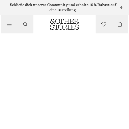
HOSEN MIT WEITER PASSFORM
Schließe dich unserer Community und erhalte 10 % Rabatt auf
eine Bestellung.
/
ELEGANTE HOSE AUS WOLLE
HOSEN
CHF 189
/
BEKLEIDUNG
GRAU
32
34
36
38
40
42
44
Größentabelle
GRÖSSE