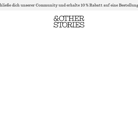
hließe dich unserer Community und erhalte 10 % Rabatt auf eine Bestellung
HOSE MIT WEITEM BEIN UND BINDEDETAIL VORNE
LETZTE CHANCE
DUNKELBLAU
32
34
36
38
40
42
44
Größentabelle
GRÖSSE