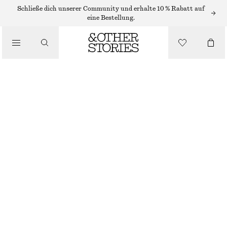
BADEANZÜGE
Schließe dich unserer Community und erhalte 10 % Rabatt auf
eine Bestellung.
/
BADEMODE
BADEANZUG MIT SCHLEIFE
/
CHF 89
BEKLEIDUNG
NICHT MEHR VORRÄTIG
DUNKELBLAU
+
14
32
34
36
38
40
42
44
Größentabelle
GRÖSSE