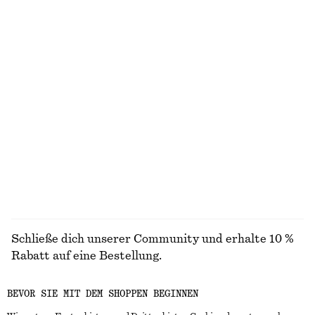
Strukturierte Bikinihose
T-Shirt aus Baumwolle mit Rundhalsausschnitt
chf 39
chf 35
Online exclusive
100% cotton
+
1
+
11
Gesmoktes Minikleid aus Baumwoll-Popeline
Gürtel mit sichelförmiger Schnalle
chf 99
chf 69
100% cotton
+
1
ALLE BADEMODE ENTDECKEN
Schließe dich unserer Community und erhalte 10 %
Rabatt auf eine Bestellung.
BEVOR SIE MIT DEM SHOPPEN BEGINNEN
CREATE ACCOUNT