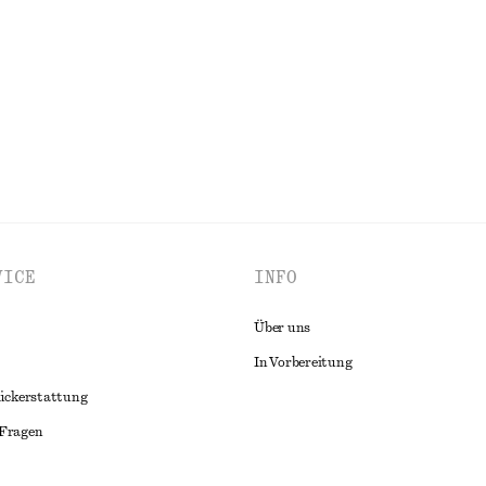
100% cotton
ALLE KLEIDER ENTDECKEN
VICE
INFO
Über uns
In Vorbereitung
ückerstattung
 Fragen