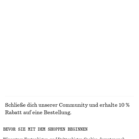
ENTDECKE UNSERE KOLLEKTIONEN
STRICK
KLEIDER
ACCESSOIRES
JACKEN &
MÄNTEL
Schließe dich unserer Community und erhalte 10 %
Rabatt auf eine Bestellung.
BEVOR SIE MIT DEM SHOPPEN BEGINNEN
CREATE ACCOUNT