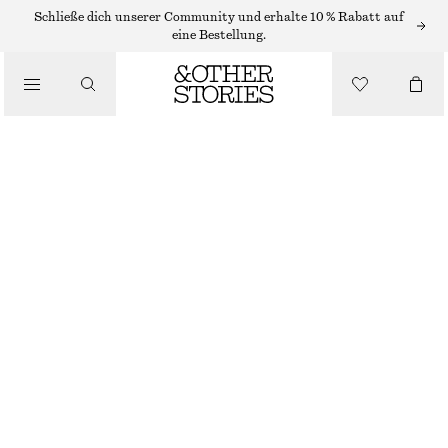
HOSEN MIT GERADER PASSFORM
Schließe dich unserer Community und erhalte 10 % Rabatt auf
eine Bestellung.
GERADE GESCHNITTENE HOSE MIT BÜGELFALTEN
/
HOSEN
CHF 65
CHF 119
NICHT MEHR VORRÄTIG
/
BEKLEIDUNG
HELLBLAU
+
8
32
34
36
38
40
42
44
Größentabelle
GRÖSSE