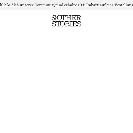
hließe dich unserer Community und erhalte 10 % Rabatt auf eine Bestellung
PULLUNDER AUS WOLLE MIT KRAGEN
NICHT MEHR VORRÄTIG
SCHWARZ
+
8
ONESIZE
GRÖSSE