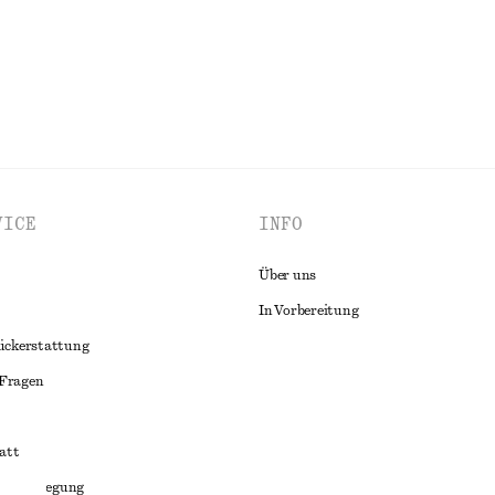
ALLE SCHALS ENTDECKEN
VICE
INFO
Über uns
In Vorbereitung
ückerstattung
 Fragen
att
liktbeilegung