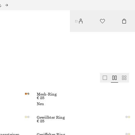
.
Mesh-Ring
€ 25
Neu
Gewölbter Ring
€ 25
rasssteinen
Geriffelter Ring