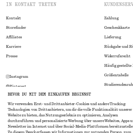
IN KONTAKT TRETEN
KUNDENSER
Kontakt
Zahlung
Storefinder
Geschenkkarte
Affiliates
Lieferung
Karriere
Rückgabe und R
Presse
Widerrufsrecht
Häufig gestellte
Größentabelle
Instagram
Studierendenrab
Pinterest
BEVOR DU MIT DEM EINKAUFEN BEGINNST
Alternative Konf
Facebook
Allgemeine Gesc
Wir verwenden Erst- und Drittanbieter-Cookies und andere Tracking-
YouTube
Technologien von Drittanbietern, um dir die volle Funktionalität unserer
Mitgliedschafts
TikTok
Website zu bieten, das Nutzungserlebnis zu optimieren, Analysen
durchzuführen und personalisierte Werbung über unsere Websites, Apps 
Cookies und Dat
Newsletter im Internet und über Social-Media-Plattformen bereitzustelle
Zu diesem Zweck erfassen wir Informationen zur nutzenden Person, zum
Cookies und Ein