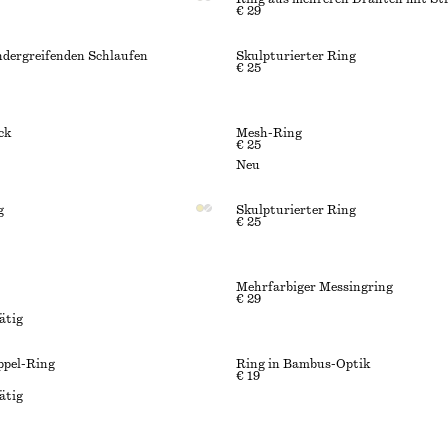
€ 29
ndergreifenden Schlaufen
Skulpturierter Ring
€ 25
ck
Mesh-Ring
€ 25
Neu
g
Skulpturierter Ring
€ 25
Mehrfarbiger Messingring
€ 29
ätig
ppel-Ring
Ring in Bambus-Optik
€ 19
ätig