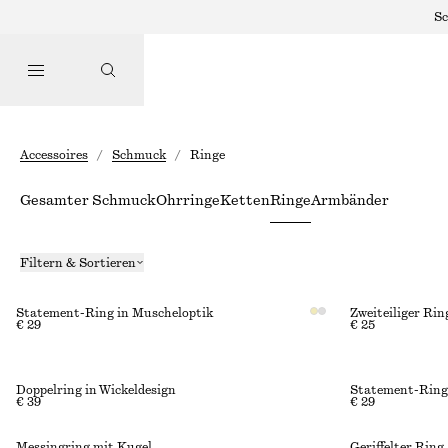
Sc
Accessoires
/
Schmuck
/
Ringe
Gesamter Schmuck
Ohrringe
Ketten
Ringe
Armbänder
Filtern & Sortieren
Statement-Ring in Muscheloptik
Zweiteiliger Rin
€ 29
€ 25
Doppelring in Wickeldesign
Statement-Ring
€ 39
€ 29
Messingring mit Kugel
Geriffelter Ring