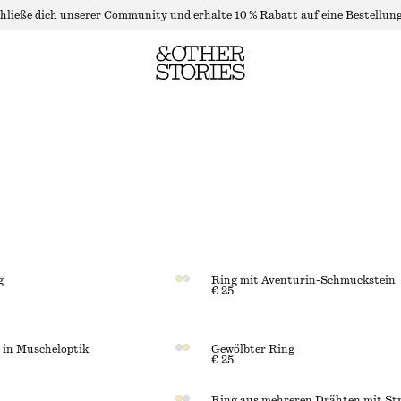
hließe dich unserer Community und erhalte 10 % Rabatt auf eine Bestellung
g
Ring mit Aventurin-Schmuckstein
€ 25
 in Muscheloptik
Gewölbter Ring
€ 25
Ring aus mehreren Drähten mit St