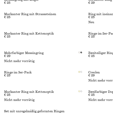
€ 25
€ 29
Markanter Ring mit Strasssteinen
Ring mit ineina
€ 25
€ 25
Neu
Markanter Ring mit Kettenoptik
Ringe im 2er-Pa
€ 25
€ 25
Mehrfarbiger Messingring
Zweiteiliger Rin
€ 29
€ 25
Nicht mehr vorrätig
Ringe im 3er-Pack
Creolen
€ 25
€ 29
Nicht mehr vorr
Markanter Ring mit Kettenoptik
Zweifarbiger Do
€ 25
€ 25
Nicht mehr vorrätig
Nicht mehr vorr
Set mit unregelmäßig geformten Ringen