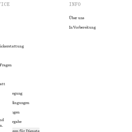
VICE
INFO
Über uns
In Vorbereitung
ückerstattung
 Fragen
att
liktbeilegung
häftsbedingungen
bedingungen
und
enweitergabe
n.
stellungen für Dienste