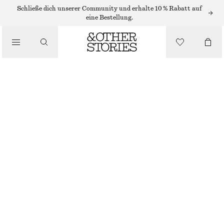
RINGE
Schließe dich unserer Community und erhalte 10 % Rabatt auf
eine Bestellung.
/
SCHMUCK
/
MESSINGRING MIT KUGEL
ACCESSOIRES
€ 25
SILBER
S
M
L
Größentabelle
GRÖSSE