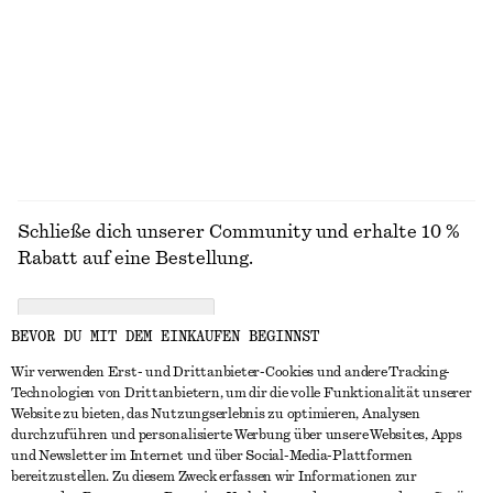
Armreif aus Harz mit Kontrast-Details aus Metall
Geriffelter Ring
€ 29
€ 29
+
1
ALLE SCHMUCK ENTDECKEN
Schließe dich unserer Community und erhalte 10 %
Rabatt auf eine Bestellung.
CREATE ACCOUNT
BEVOR DU MIT DEM EINKAUFEN BEGINNST
Wir verwenden Erst- und Drittanbieter-Cookies und andere Tracking-
Technologien von Drittanbietern, um dir die volle Funktionalität unserer
IN KONTAKT TRETEN
Website zu bieten, das Nutzungserlebnis zu optimieren, Analysen
durchzuführen und personalisierte Werbung über unsere Websites, Apps
Kontakt
Instagram
und Newsletter im Internet und über Social-Media-Plattformen
KUNDENSERVICE
bereitzustellen. Zu diesem Zweck erfassen wir Informationen zur
Storefinder
Pinterest