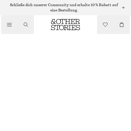
HÜTE, KAPPEN & MÜTZEN
Schließe dich unserer Community und erhalte 10 % Rabatt auf
eine Bestellung.
SONNENVISIER AUS STROH MIT KONTRASTIERENDEM BESATZ
/
ACCESSOIRES
€ 17
€ 29
NICHT MEHR VORRÄTIG
HELLBEIGE
ONESIZE
GRÖSSE