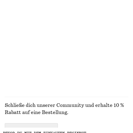
Minikleid aus Leinen
Ärmelloses Midikleid aus Satin
€ 79
€ 99
Neu
Neu
+
7
100% leinen
Penny-Loafer aus Leder
Hose aus Satin
€ 129
€ 89
Neu
Neu
+
3
+
1
ALLE HÜTE, KAPPEN & MÜTZEN ENTDECKEN
Schließe dich unserer Community und erhalte 10 %
Rabatt auf eine Bestellung.
CREATE ACCOUNT