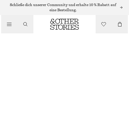
Schließe dich unserer Community und erhalte 10 % Rabatt auf
eine Bestellung.
SNEAKER
/
SCHUHE
ADIDAS GAZELLE
€ 120
NICHT MEHR VORRÄTIG
GRAU
GRÖSSE WÄHLEN