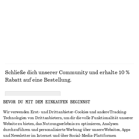
STRICK
KLEIDER
ACCESSOIRES
JACKEN &
MÄNTEL
Schließe dich unserer Community und erhalte 10 %
Rabatt auf eine Bestellung.
CREATE ACCOUNT
BEVOR DU MIT DEM EINKAUFEN BEGINNST
Wir verwenden Erst- und Drittanbieter-Cookies und andere Tracking-
Technologien von Drittanbietern, um dir die volle Funktionalität unserer
IN KONTAKT TRETEN
Website zu bieten, das Nutzungserlebnis zu optimieren, Analysen
durchzuführen und personalisierte Werbung über unsere Websites, Apps
Kontakt
Instagram
und Newsletter im Internet und über Social-Media-Plattformen