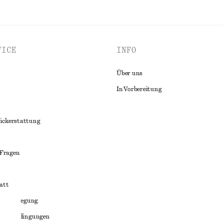
VICE
INFO
Über uns
In Vorbereitung
ückerstattung
 Fragen
att
liktbeilegung
häftsbedingungen