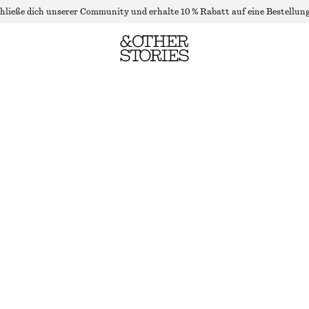
hließe dich unserer Community und erhalte 10 % Rabatt auf eine Bestellung
BEANIE AUS ALPAKA-MIX
NICHT MEHR VORRÄTIG
RUBINROT
ONESIZE
GRÖSSE