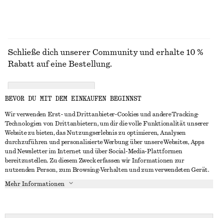
Schließe dich unserer Community und erhalte 10 %
Rabatt auf eine Bestellung.
CREATE ACCOUNT
BEVOR DU MIT DEM EINKAUFEN BEGINNST
Wir verwenden Erst- und Drittanbieter-Cookies und andere Tracking-
Technologien von Drittanbietern, um dir die volle Funktionalität unserer
IN KONTAKT TRETEN
Website zu bieten, das Nutzungserlebnis zu optimieren, Analysen
durchzuführen und personalisierte Werbung über unsere Websites, Apps
Kontakt
Instagram
und Newsletter im Internet und über Social-Media-Plattformen
KUNDENSERVICE
bereitzustellen. Zu diesem Zweck erfassen wir Informationen zur
Storefinder
Pinterest
nutzenden Person, zum Browsing-Verhalten und zum verwendeten Gerät.
Zahlung
INFO
Affiliates
Facebook
Mehr Informationen
Geschenkkarte
Über uns
Karriere
YouTube
Lieferung
In Vorbereitung
Presse
TikTok