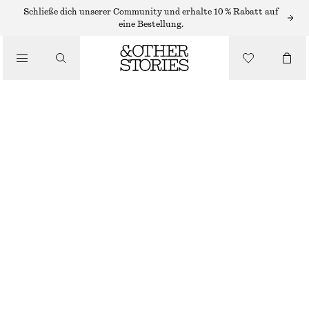
Schließe dich unserer Community und erhalte 10 % Rabatt auf
/
eine Bestellung.
BLUSEN & HEMDEN
ASYMMETRISCHES HEMD
€ 49
€ 119
/
BEKLEIDUNG
NICHT MEHR VORRÄTIG
GRAU
XS
S
M
L