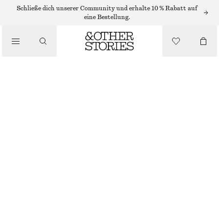
Schließe dich unserer Community und erhalte 10 % Rabatt auf
eine Bestellung.
SANDALEN
/
LEDERSANDALEN MIT BLOCKABSATZ
SCHUHE
€ 79
€ 119
LETZTE CHANCE
ROT/SCHLANGENPRINT
35
36
37
38
39
40
41
42