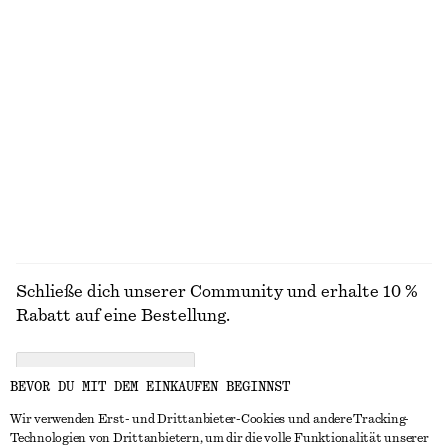
STRICK
KLEIDER
ACCESSOIRES
JACKEN &
MÄNTEL
Schließe dich unserer Community und erhalte 10 %
Rabatt auf eine Bestellung.
CREATE ACCOUNT
BEVOR DU MIT DEM EINKAUFEN BEGINNST
Wir verwenden Erst- und Drittanbieter-Cookies und andere Tracking-
Technologien von Drittanbietern, um dir die volle Funktionalität unserer