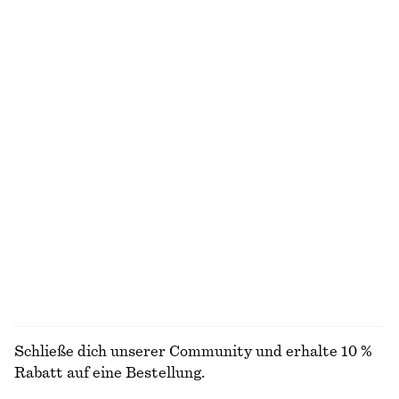
+
7
+
7
Geripptes Midikleid
Bomberjacke mit Kragen
€ 89
€ 129
Neu
Neu
100% biobaumwolle
Ausgestelltes Midikleid aus Leinen
T-Shirt aus Baumwolle mit Rundhalsausschnitt
€ 99
€ 25
Neu
100% baumwolle
+
10
100% leinen
ALLE OBERTEILE & T-SHIRTS ENTDECKEN
Schließe dich unserer Community und erhalte 10 %
Rabatt auf eine Bestellung.