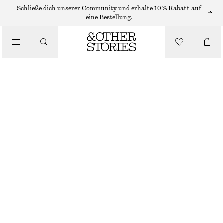
/
Schließe dich unserer Community und erhalte 10 % Rabatt auf
OBERTEILE & T-SHIRTS
eine Bestellung.
ASYMMETRISCHES T-SHIRT MIT DRAPIERUNG
€ 39
/
NICHT MEHR VORRÄTIG
BEKLEIDUNG
WEINROT
XS
S
M
L