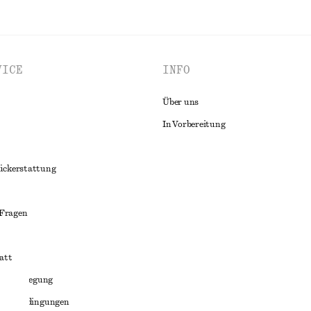
VICE
INFO
Über uns
In Vorbereitung
ückerstattung
 Fragen
att
liktbeilegung
häftsbedingungen