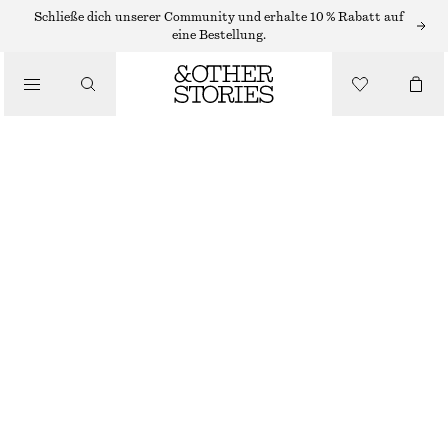
HÜTE, KAPPEN & MÜTZEN
Schließe dich unserer Community und erhalte 10 % Rabatt auf
eine Bestellung.
ENG ANLIEGENDE KASCHMIR-KAPUZE
/
ACCESSOIRES
€ 69
NICHT MEHR VORRÄTIG
GRAUBRAUN
ONESIZE
GRÖSSE