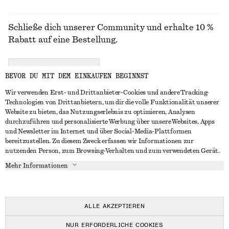
Schließe dich unserer Community und erhalte 10 %
Rabatt auf eine Bestellung.
CREATE ACCOUNT
BEVOR DU MIT DEM EINKAUFEN BEGINNST
Wir verwenden Erst- und Drittanbieter-Cookies und andere Tracking-
Technologien von Drittanbietern, um dir die volle Funktionalität unserer
IN KONTAKT TRETEN
Website zu bieten, das Nutzungserlebnis zu optimieren, Analysen
durchzuführen und personalisierte Werbung über unsere Websites, Apps
Kontakt
Instagram
und Newsletter im Internet und über Social-Media-Plattformen
KUNDENSERVICE
bereitzustellen. Zu diesem Zweck erfassen wir Informationen zur
Storefinder
Pinterest
nutzenden Person, zum Browsing-Verhalten und zum verwendeten Gerät.
Zahlung
INFO
Affiliates
Facebook
Mehr Informationen
Geschenkkarte
Über uns
Karriere
YouTube
Lieferung
In Vorbereitung
Presse
TikTok
Rückgabe und Rückerstattung
ALLE AKZEPTIEREN
Widerrufsrecht
NUR ERFORDERLICHE COOKIES