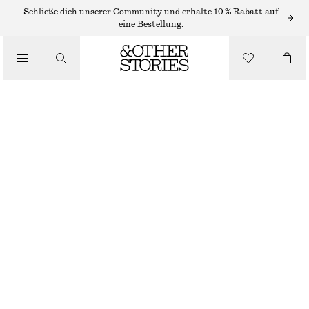
HOSE MIT AUSGESTELLTEM BEIN
Schließe dich unserer Community und erhalte 10 % Rabatt auf
eine Bestellung.
AUSGESTELLTE HOSE MIT BÜGELFALTEN
/
HOSEN
€ 45
€ 89
LETZTE CHANCE
/
BEKLEIDUNG
BEIGE
32
34
36
38
40
42
44