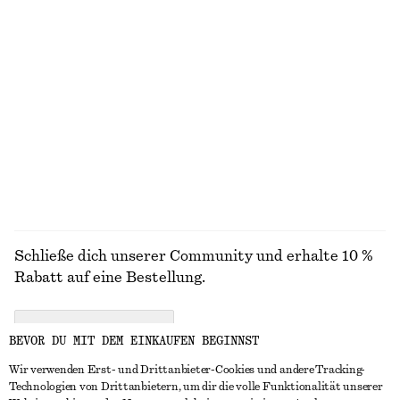
STRICK
KLEIDER
ACCESSOIRES
JACKEN &
MÄNTEL
Schließe dich unserer Community und erhalte 10 %
Rabatt auf eine Bestellung.
CREATE ACCOUNT
BEVOR DU MIT DEM EINKAUFEN BEGINNST
Wir verwenden Erst- und Drittanbieter-Cookies und andere Tracking-
Technologien von Drittanbietern, um dir die volle Funktionalität unserer