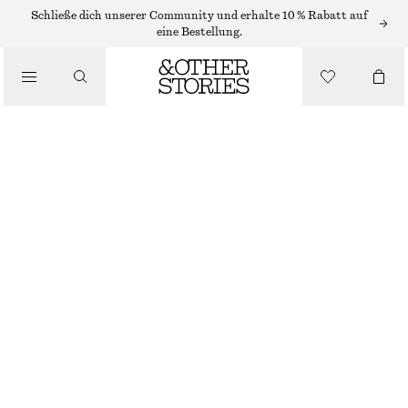
OHRRINGE
Schließe dich unserer Community und erhalte 10 % Rabatt auf
eine Bestellung.
/
SCHMUCK
CREOLEN MIT SÜSSWASSERPERLEN
/
ACCESSOIRES
€ 29
NICHT MEHR VORRÄTIG
GOLD
ONESIZE
GRÖSSE