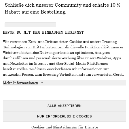
Schließe dich unserer Community und erhalte 10 %
Rabatt auf eine Bestellung.
CREATE ACCOUNT
BEVOR DU MIT DEM EINKAUFEN BEGINNST
Wir verwenden Erst- und Drittanbieter-Cookies und andere Tracking-
Technologien von Drittanbietern, um dir die volle Funktionalität unserer
IN KONTAKT TRETEN
Website zu bieten, das Nutzungserlebnis zu optimieren, Analysen
durchzuführen und personalisierte Werbung über unsere Websites, Apps
Kontakt
Instagram
und Newsletter im Internet und über Social-Media-Plattformen
KUNDENSERVICE
bereitzustellen. Zu diesem Zweck erfassen wir Informationen zur
Storefinder
Pinterest
nutzenden Person, zum Browsing-Verhalten und zum verwendeten Gerät.
Zahlung
INFO
Affiliates
Facebook
Mehr Informationen
Geschenkkarte
Über uns
Karriere
YouTube
Lieferung
In Vorbereitung
Presse
TikTok
Rückgabe und Rückerstattung
ALLE AKZEPTIEREN
Widerrufsrecht
NUR ERFORDERLICHE COOKIES
Häufig gestellte Fragen
© 2026 & OTHER STORIES
Cookies und Einstellungen für Dienste