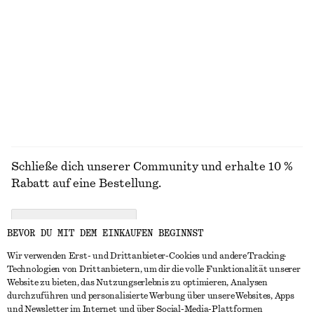
Ausgestelltes Midikleid aus Leinen
Rippstrick-Tanktop
€ 99
€ 49
Neu
+
2
100% leinen
ALLE SCHMUCK ENTDECKEN
Schließe dich unserer Community und erhalte 10 %
Rabatt auf eine Bestellung.
CREATE ACCOUNT
BEVOR DU MIT DEM EINKAUFEN BEGINNST
Wir verwenden Erst- und Drittanbieter-Cookies und andere Tracking-
Technologien von Drittanbietern, um dir die volle Funktionalität unserer
IN KONTAKT TRETEN
Website zu bieten, das Nutzungserlebnis zu optimieren, Analysen
durchzuführen und personalisierte Werbung über unsere Websites, Apps
Kontakt
Instagram
und Newsletter im Internet und über Social-Media-Plattformen