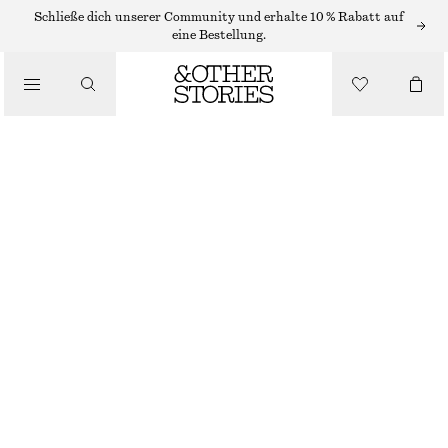
OHRRINGE
Schließe dich unserer Community und erhalte 10 % Rabatt auf
eine Bestellung.
/
SCHMUCK
GROSSE CREOLEN
/
ACCESSOIRES
€ 25
GOLD
ONESIZE
GRÖSSE