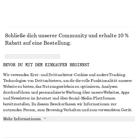
Schließe dich unserer Community und erhalte 10 %
Rabatt auf eine Bestellung.
CREATE ACCOUNT
BEVOR DU MIT DEM EINKAUFEN BEGINNST
Wir verwenden Erst- und Drittanbieter-Cookies und andere Tracking-
Technologien von Drittanbietern, um dir die volle Funktionalität unserer
IN KONTAKT TRETEN
Website zu bieten, das Nutzungserlebnis zu optimieren, Analysen
durchzuführen und personalisierte Werbung über unsere Websites, Apps
Kontakt
Instagram
und Newsletter im Internet und über Social-Media-Plattformen
KUNDENSERVICE
bereitzustellen. Zu diesem Zweck erfassen wir Informationen zur
Storefinder
Pinterest
nutzenden Person, zum Browsing-Verhalten und zum verwendeten Gerät.
Zahlung
INFO
Affiliates
Facebook
Mehr Informationen
Geschenkkarte
Über uns
Karriere
YouTube
Lieferung