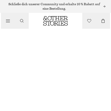
Schließe dich unserer Community und erhalte 10 % Rabatt auf
eine Bestellung.
BEKLEIDUNG
GERÜSCHTE GLITZERSOCKEN
€ 12
NICHT MEHR VORRÄTIG
FLIEDER
36/38
39/41