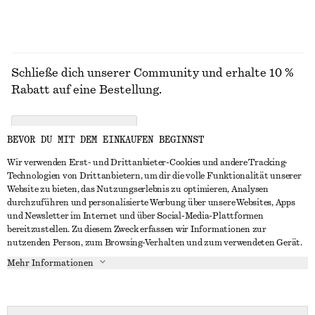
Schließe dich unserer Community und erhalte 10 %
Rabatt auf eine Bestellung.
CREATE ACCOUNT
BEVOR DU MIT DEM EINKAUFEN BEGINNST
Wir verwenden Erst- und Drittanbieter-Cookies und andere Tracking-
Technologien von Drittanbietern, um dir die volle Funktionalität unserer
IN KONTAKT TRETEN
Website zu bieten, das Nutzungserlebnis zu optimieren, Analysen
durchzuführen und personalisierte Werbung über unsere Websites, Apps
Kontakt
Instagram
und Newsletter im Internet und über Social-Media-Plattformen
KUNDENSERVICE
bereitzustellen. Zu diesem Zweck erfassen wir Informationen zur
Storefinder
Pinterest
nutzenden Person, zum Browsing-Verhalten und zum verwendeten Gerät.
Zahlung
INFO
Affiliates
Facebook
Mehr Informationen
Geschenkkarte
Über uns
Karriere
YouTube
Lieferung
In Vorbereitung
Presse
TikTok
Rückgabe und Rückerstattung