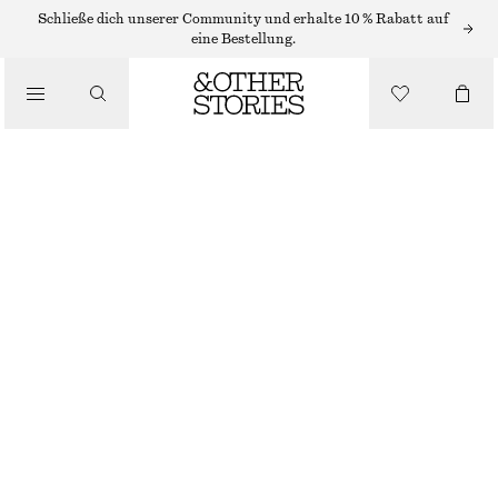
Schließe dich unserer Community und erhalte 10 % Rabatt auf
/
eine Bestellung.
BLUSEN & HEMDEN
GERAFFTE BLUSE AUS SPITZE
€ 45
€ 89
/
BEKLEIDUNG
LETZTE CHANCE
DUNKELBRAUN
XS
S
M
L