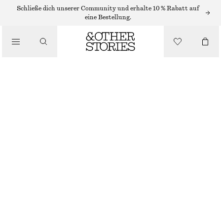
/
Schließe dich unserer Community und erhalte 10 % Rabatt auf
OBERTEILE & T-SHIRTS
eine Bestellung.
T-SHIRT MIT KNOTENDETAIL
€ 10
€ 29
/
LETZTE CHANCE
BEKLEIDUNG
FLIEDER
XS
S
M
L