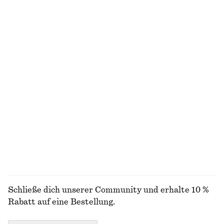
Letzte Chance
Letzte Chance
+
2
Oversized-T-Shirt aus Strick
Drapiertes Mini-Wickelkleid
€ 22
€ 59
€ 35
€ 89
Letzte Chance
Letzte Chance
Midikleid aus Leinen
Pullover mit kurzem Reißverschluss und Stehkragen
€ 45
€ 99
€ 35
€ 69
Letzte Chance
Letzte Chance
100% leinen
ALLE OBERTEILE & T-SHIRTS ENTDECKEN
Schließe dich unserer Community und erhalte 10 %
Rabatt auf eine Bestellung.