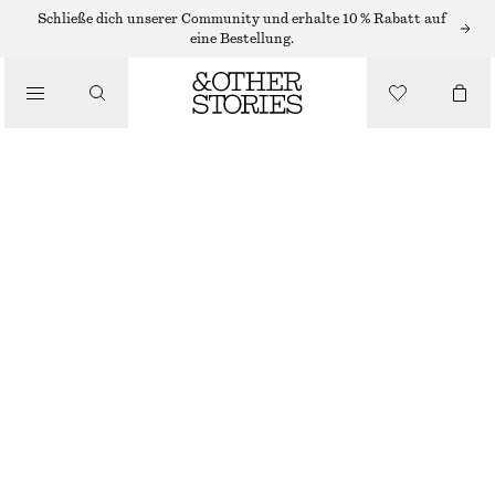
Schließe dich unserer Community und erhalte 10 % Rabatt auf
FLACHE SCHUHE
eine Bestellung.
FLACHE BALLERINAS AUS LEDER
/
SCHUHE
€ 89
HELLROSA
36
37
38
39
40
41
Größentabelle
GRÖSSE