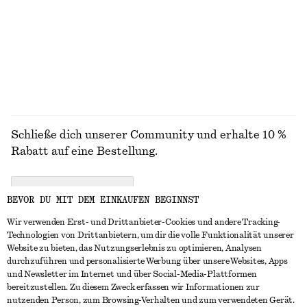
Geripptes Tanktop aus Baumwolle
Strohhut aus Bast mit Ripsbandbesatz
€ 22
€ 35
+
1
ALLE FLACHE SCHUHE ENTDECKEN
Schließe dich unserer Community und erhalte 10 %
Rabatt auf eine Bestellung.
CREATE ACCOUNT
BEVOR DU MIT DEM EINKAUFEN BEGINNST
Wir verwenden Erst- und Drittanbieter-Cookies und andere Tracking-
Technologien von Drittanbietern, um dir die volle Funktionalität unserer
IN KONTAKT TRETEN
Website zu bieten, das Nutzungserlebnis zu optimieren, Analysen
durchzuführen und personalisierte Werbung über unsere Websites, Apps
Kontakt
Instagram
und Newsletter im Internet und über Social-Media-Plattformen
KUNDENSERVICE
bereitzustellen. Zu diesem Zweck erfassen wir Informationen zur
Storefinder
Pinterest
nutzenden Person, zum Browsing-Verhalten und zum verwendeten Gerät.