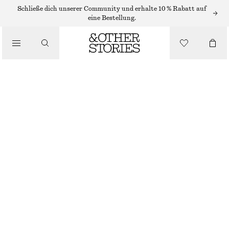
SCHULTERTASCHEN
Schließe dich unserer Community und erhalte 10 % Rabatt auf
eine Bestellung.
MINI-SCHULTERTASCHE AUS LEDER
/
TASCHEN
€ 89
NICHT MEHR VORRÄTIG
SILBER
ONESIZE
GRÖSSE