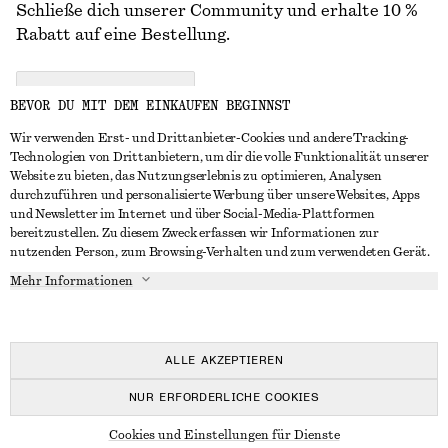
Schließe dich unserer Community und erhalte 10 %
Rabatt auf eine Bestellung.
CREATE ACCOUNT
BEVOR DU MIT DEM EINKAUFEN BEGINNST
Wir verwenden Erst- und Drittanbieter-Cookies und andere Tracking-
Technologien von Drittanbietern, um dir die volle Funktionalität unserer
IN KONTAKT TRETEN
Website zu bieten, das Nutzungserlebnis zu optimieren, Analysen
durchzuführen und personalisierte Werbung über unsere Websites, Apps
Kontakt
Instagram
und Newsletter im Internet und über Social-Media-Plattformen
KUNDENSERVICE
bereitzustellen. Zu diesem Zweck erfassen wir Informationen zur
Storefinder
Pinterest
nutzenden Person, zum Browsing-Verhalten und zum verwendeten Gerät.
Zahlung
INFO
Affiliates
Facebook
Mehr Informationen
Geschenkkarte
Über uns
Karriere
YouTube
Lieferung
In Vorbereitung
Presse
TikTok
Rückgabe und Rückerstattung
ALLE AKZEPTIEREN
Widerrufsrecht
NUR ERFORDERLICHE COOKIES
Häufig gestellte Fragen
© 2026 & OTHER STORIES
Cookies und Einstellungen für Dienste
Größentabelle