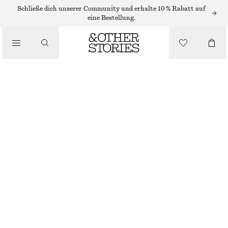
SCHULTERTASCHEN
Schließe dich unserer Community und erhalte 10 % Rabatt auf
eine Bestellung.
MINI-SCHULTERTASCHE AUS LEDER
/
TASCHEN
€ 89
NICHT MEHR VORRÄTIG
SCHWARZ
ONESIZE
GRÖSSE