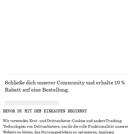
€ 59
€ 99
€ 22
€ 39
Letzte Chance
Letzte Chance
Rippstrick-Tanktop mit Kragen
Minirock in A-Linie
€ 29
€ 79
€ 29
€ 59
Letzte Chance
Letzte Chance
ALLE SCHMUCK ENTDECKEN
Schließe dich unserer Community und erhalte 10 %
Rabatt auf eine Bestellung.
CREATE ACCOUNT
BEVOR DU MIT DEM EINKAUFEN BEGINNST
Wir verwenden Erst- und Drittanbieter-Cookies und andere Tracking-
Technologien von Drittanbietern, um dir die volle Funktionalität unserer
IN KONTAKT TRETEN
Website zu bieten, das Nutzungserlebnis zu optimieren, Analysen