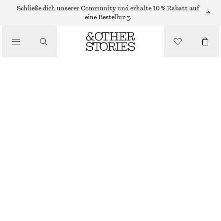
OHRRINGE
Schließe dich unserer Community und erhalte 10 % Rabatt auf
eine Bestellung.
/
SCHMUCK
STRASSBESETZTE CUFF-OHRRINGE
/
ACCESSOIRES
€ 15
€ 39
LETZTE CHANCE
GOLD
ONESIZE
GRÖSSE