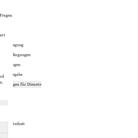
 Fragen
att
liktbeilegung
häftsbedingungen
bedingungen
enweitergabe
und
n.
stellungen für Dienste
lärung
ungen
rrierefreiheit