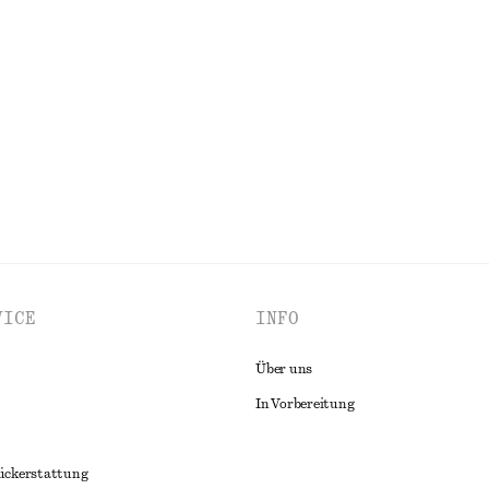
rdelzug
Hemd aus Baumwolle mit gebundene
€ 79
Neu
100% baumwolle
ALLE HOSEN ENTDECKEN
VICE
INFO
Über uns
In Vorbereitung
ückerstattung