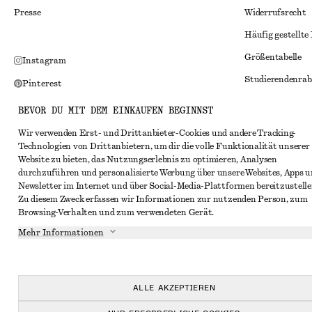
Presse
Widerrufsrecht
Häufig gestellte
Größentabelle
Instagram
Studierendenrab
Pinterest
Alternative Konf
Facebook
BEVOR DU MIT DEM EINKAUFEN BEGINNST
Allgemeine Gesc
YouTube
Wir verwenden Erst- und Drittanbieter-Cookies und andere Tracking-
Technologien von Drittanbietern, um dir die volle Funktionalität unserer
Mitgliedschafts
TikTok
Website zu bieten, das Nutzungserlebnis zu optimieren, Analysen
Cookies und Dat
durchzuführen und personalisierte Werbung über unsere Websites, Apps 
Newsletter im Internet und über Social-Media-Plattformen bereitzustelle
Cookies und Ein
Zu diesem Zweck erfassen wir Informationen zur nutzenden Person, zum
Browsing-Verhalten und zum verwendeten Gerät.
Datenschutzerk
Mehr Informationen
Nutzungsbeding
Impressum
Erklärung zur Ba
ALLE AKZEPTIEREN