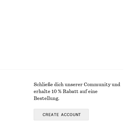
r Taille
Schräg geschnittener Minirock
€ 39
€ 59
Letzte Chance
Schließe dich unserer Community und
erhalte 10 % Rabatt auf eine
Bestellung.
CREATE ACCOUNT