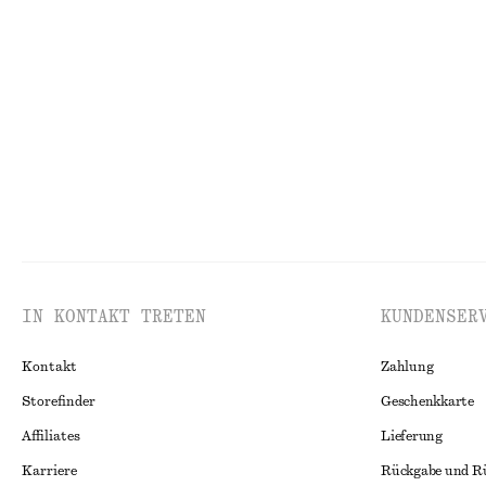
Mini-Hemdblusenkleid aus Jacquard
Oberteil mit Ko
€ 39
€ 79
€ 39
€ 59
Letzte Chance
Letzte Chance
IN KONTAKT TRETEN
KUNDENSER
Kontakt
Zahlung
Storefinder
Geschenkkarte
Affiliates
Lieferung
Karriere
Rückgabe und R