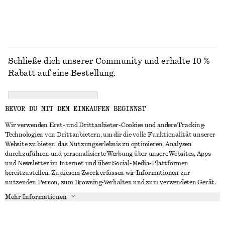
Schließe dich unserer Community und erhalte 10 %
Rabatt auf eine Bestellung.
CREATE ACCOUNT
BEVOR DU MIT DEM EINKAUFEN BEGINNST
Wir verwenden Erst- und Drittanbieter-Cookies und andere Tracking-
Technologien von Drittanbietern, um dir die volle Funktionalität unserer
IN KONTAKT TRETEN
Website zu bieten, das Nutzungserlebnis zu optimieren, Analysen
durchzuführen und personalisierte Werbung über unsere Websites, Apps
Kontakt
Instagram
und Newsletter im Internet und über Social-Media-Plattformen
KUNDENSERVICE
bereitzustellen. Zu diesem Zweck erfassen wir Informationen zur
Storefinder
Pinterest
nutzenden Person, zum Browsing-Verhalten und zum verwendeten Gerät.
Zahlung
INFO
Affiliates
Facebook
Mehr Informationen
Geschenkkarte
Über uns
Karriere
YouTube
Lieferung