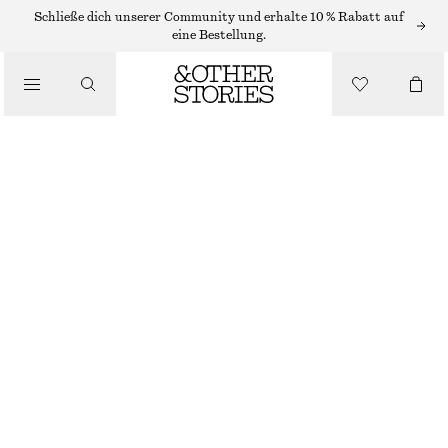
NEW BALANCE SNEAKER
Schließe dich unserer Community und erhalte 10 % Rabatt auf
eine Bestellung.
/
NEW BALANCE CT302 SNEAKER
SNEAKER
€ 49
€ 130
NICHT MEHR VORRÄTIG
/
SCHUHE
WEISS/ROT
36
37
38
38.5
39.5
40.5