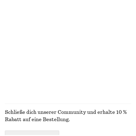
Verkürzte Hose mit Barrel-Bein
Ausgestelltes Midikleid aus Leinen
€ 89
€ 99
Neu
Neu
100% leinen
Kastenförmiges T-Shirt aus Baumwolle
Kleid mit Hahnentrittmuster
€ 25
€ 129
100% biobaumwolle
Neu
+
7
ALLE SCHMUCK ENTDECKEN
Schließe dich unserer Community und erhalte 10 %
Rabatt auf eine Bestellung.