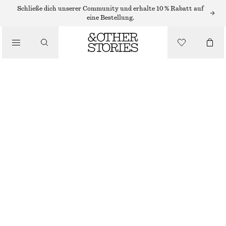
RINGE
Schließe dich unserer Community und erhalte 10 % Rabatt auf
eine Bestellung.
/
SCHMUCK
/
RING MIT ORGANISCHEN GLASSTEINEN
ACCESSOIRES
€ 25
NICHT MEHR VORRÄTIG
BLAUE STEINE
S
M
L