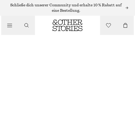
SONNENBRILLEN
Schließe dich unserer Community und erhalte 10 % Rabatt auf
eine Bestellung.
/
OVALE SONNENBRILLE
ACCESSOIRES
€ 69
BRAUN
ONESIZE
GRÖSSE