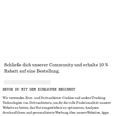
+
1
T-Shirt aus Baumwolle mit V-Ausschnitt
Kleines Kartenetui
€ 29
€ 39
+
1
ALLE SONNENBRILLEN ENTDECKEN
Schließe dich unserer Community und erhalte 10 %
Rabatt auf eine Bestellung.
CREATE ACCOUNT
BEVOR DU MIT DEM EINKAUFEN BEGINNST
Wir verwenden Erst- und Drittanbieter-Cookies und andere Tracking-
Technologien von Drittanbietern, um dir die volle Funktionalität unserer
IN KONTAKT TRETEN
Website zu bieten, das Nutzungserlebnis zu optimieren, Analysen
durchzuführen und personalisierte Werbung über unsere Websites, Apps