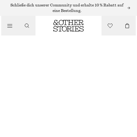
STRICKJACKEN
Schließe dich unserer Community und erhalte 10 % Rabatt auf
eine Bestellung.
/
STRICK
OVERSIZED-STRICKJACKE AUS KASCHMIR
/
€ 99
€ 179
BEKLEIDUNG
NICHT MEHR VORRÄTIG
GRAUBRAUN
XS/S
M/L