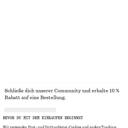
Jeans mit weitem Bein
Crossover-Sandalen
€ 89
€ 89
+
8
+
2
Auffällige rechteckige Sonnenbrille
Sichelförmige Umhängetasche
€ 35
€ 149
ALLE LOAFER ENTDECKEN
Schließe dich unserer Community und erhalte 10 %
Rabatt auf eine Bestellung.
CREATE ACCOUNT
BEVOR DU MIT DEM EINKAUFEN BEGINNST
Wir verwenden Erst- und Drittanbieter-Cookies und andere Tracking-