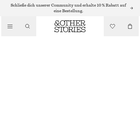
Schließe dich unserer Community und erhalte 10 % Rabatt auf
eine Bestellung.
LOAFER
/
SCHUHE
PENNY-LOAFER AUS LEDER
€ 129
SCHWARZ
+
6
36
37
38
39
40
41
42
Größentabelle
GRÖSSE
GRÖSSE WÄHLEN