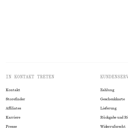
€ 27
€ 69
€ 10
€ 19
VORHERIGER PREISNACHLASS:
€ 35
Letzte Chance
Letzte Chance
IN KONTAKT TRETEN
KUNDENSER
Kontakt
Zahlung
Storefinder
Geschenkkarte
Affiliates
Lieferung
Karriere
Rückgabe und R
Presse
Widerrufsrecht