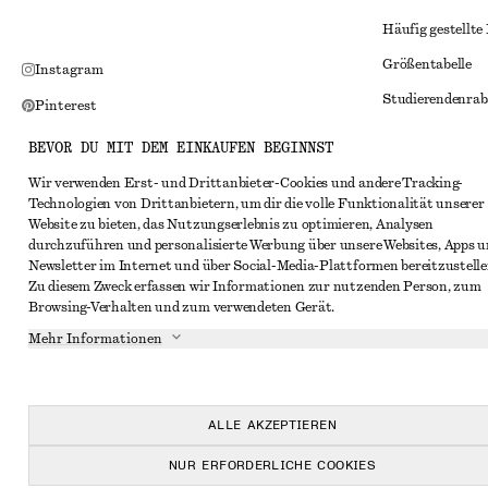
Häufig gestellte
Größentabelle
Instagram
Studierendenrab
Pinterest
Alternative Konf
Facebook
BEVOR DU MIT DEM EINKAUFEN BEGINNST
Allgemeine Gesc
YouTube
Wir verwenden Erst- und Drittanbieter-Cookies und andere Tracking-
Technologien von Drittanbietern, um dir die volle Funktionalität unserer
Mitgliedschafts
TikTok
Website zu bieten, das Nutzungserlebnis zu optimieren, Analysen
Cookies und Dat
durchzuführen und personalisierte Werbung über unsere Websites, Apps 
Newsletter im Internet und über Social-Media-Plattformen bereitzustelle
Cookies und Ein
Zu diesem Zweck erfassen wir Informationen zur nutzenden Person, zum
Browsing-Verhalten und zum verwendeten Gerät.
Datenschutzerk
Mehr Informationen
Nutzungsbeding
Impressum
Erklärung zur Ba
ALLE AKZEPTIEREN
NUR ERFORDERLICHE COOKIES