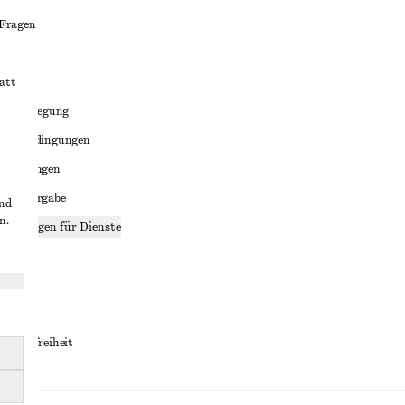
 Fragen
att
liktbeilegung
häftsbedingungen
bedingungen
enweitergabe
und
n.
stellungen für Dienste
lärung
ungen
rrierefreiheit