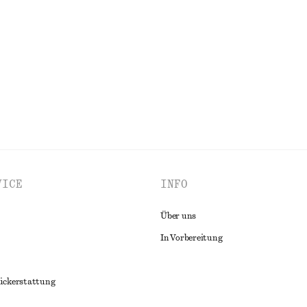
€ 22
€ 59
Letzte Chance
100% baumwolle
ALLE KLEIDER ENTDECKEN
VICE
INFO
Über uns
In Vorbereitung
ückerstattung