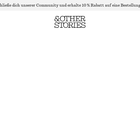
hließe dich unserer Community und erhalte 10 % Rabatt auf eine Bestellung
GERIPPTES MIDI-STRICKKLEID
NICHT MEHR VORRÄTIG
DUNKELBRAUN
XS
S
M
L
Größentabelle
GRÖSSE