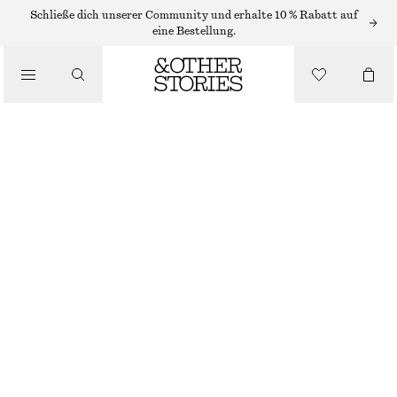
Schließe dich unserer Community und erhalte 10 % Rabatt auf
GÜRTEL
eine Bestellung.
/
ACCESSOIRES
GÜRTEL MIT SCHLANGENSCHNALLE
€ 49
€ 69
NICHT MEHR VORRÄTIG
SCHWARZ
XS/S
M/L