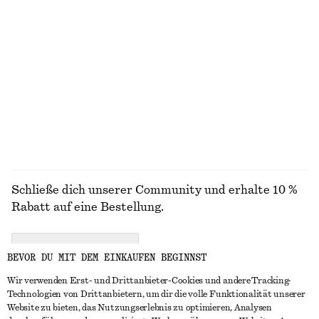
€ 99
€ 249
Neu
+
2
Midikleid mit Flügelärmeln
Knielanger Slip-On-Rock
€ 99
€ 69
Neu
ALLE GÜRTEL ENTDECKEN
Schließe dich unserer Community und erhalte 10 %
Rabatt auf eine Bestellung.
CREATE ACCOUNT
BEVOR DU MIT DEM EINKAUFEN BEGINNST
Wir verwenden Erst- und Drittanbieter-Cookies und andere Tracking-
Technologien von Drittanbietern, um dir die volle Funktionalität unserer
IN KONTAKT TRETEN
Website zu bieten, das Nutzungserlebnis zu optimieren, Analysen