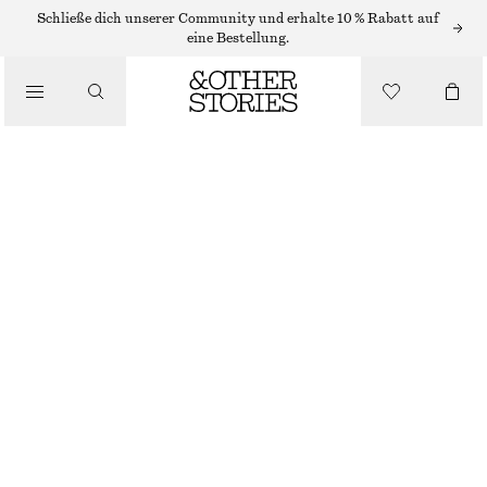
Schließe dich unserer Community und erhalte 10 % Rabatt auf
GÜRTEL
eine Bestellung.
/
ACCESSOIRES
BREITER LEDERGÜRTEL
€ 79
BEIGE
XS/S
M/L
Größentabelle
GRÖSSE