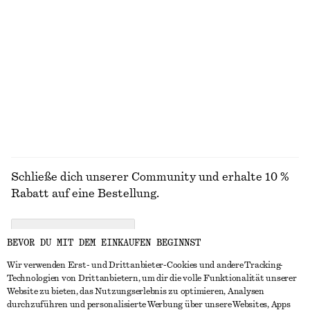
+
9
Drapiertes Midikleid
Oberteil aus Seide mit Schal
€ 129
€ 99
Neu
100% seide
ALLE GÜRTEL ENTDECKEN
Schließe dich unserer Community und erhalte 10 %
Rabatt auf eine Bestellung.
CREATE ACCOUNT
BEVOR DU MIT DEM EINKAUFEN BEGINNST
Wir verwenden Erst- und Drittanbieter-Cookies und andere Tracking-
Technologien von Drittanbietern, um dir die volle Funktionalität unserer
IN KONTAKT TRETEN
Website zu bieten, das Nutzungserlebnis zu optimieren, Analysen
durchzuführen und personalisierte Werbung über unsere Websites, Apps