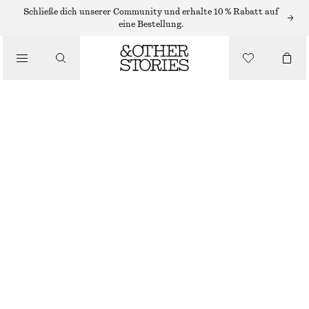
Schließe dich unserer Community und erhalte 10 % Rabatt auf
eine Bestellung.
BEKLEIDUNG
DURCHSCHEINENDE SOCKEN MIT PUNKTEMUSTER
€ 12
SCHWARZ/WEISS GEPUNKTET
ONESIZE
GRÖSSE