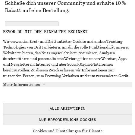
Schließe dich unserer Community und erhalte 10 %
Rabatt auf eine Bestellung.
CREATE ACCOUNT
BEVOR DU MIT DEM EINKAUFEN BEGINNST
Wir verwenden Erst- und Drittanbieter-Cookies und andere Tracking-
Technologien von Drittanbietern, um dir die volle Funktionalität unserer
IN KONTAKT TRETEN
Website zu bieten, das Nutzungserlebnis zu optimieren, Analysen
durchzuführen und personalisierte Werbung über unsere Websites, Apps
Kontakt
Instagram
und Newsletter im Internet und über Social-Media-Plattformen
KUNDENSERVICE
bereitzustellen. Zu diesem Zweck erfassen wir Informationen zur
Storefinder
Pinterest
nutzenden Person, zum Browsing-Verhalten und zum verwendeten Gerät.
Zahlung
INFO
Affiliates
Facebook
Mehr Informationen
Geschenkkarte
Über uns
Karriere
YouTube
Lieferung
In Vorbereitung
Presse
TikTok
Rückgabe und Rückerstattung
ALLE AKZEPTIEREN
Widerrufsrecht
NUR ERFORDERLICHE COOKIES
Häufig gestellte Fragen
© 2026 & OTHER STORIES
Cookies und Einstellungen für Dienste
Größentabelle