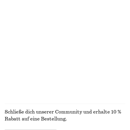
€ 69
€ 22
100% baumwolle
+
1
Gesmoktes Minikleid aus Baumwoll-Popeline
Kastenförmiges T-Shirt aus Baumwolle
€ 69
€ 25
100% baumwolle
100% biobaumwolle
+
7
T-Shirt aus Baumwolle mit Rundhalsausschnitt
Twillhose aus Baumwolle mit Kordelzug
€ 25
€ 79
100% biobaumwolle
100% baumwolle
+
12
ALLE OBERTEILE & T-SHIRTS ENTDECKEN
Schließe dich unserer Community und erhalte 10 %
Rabatt auf eine Bestellung.