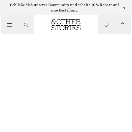
Schließe dich unserer Community und erhalte 10 % Rabatt auf
eine Bestellung.
/
OBERTEILE & T-SHIRTS
VERKÜRZTES OBERTEIL MIT RAFFUNGEN
€ 59
/
BEKLEIDUNG
SCHWARZ
XS
S
M
L
Größentabelle
GRÖSSE