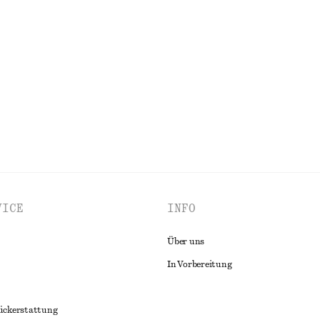
il
Asymmetrisches Midikleid mit Raf
€ 39
€ 79
Letzte Chance
100% biobaumwolle
ALLE OBERTEILE & T-SHIRTS ENTDECKEN
VICE
INFO
Über uns
In Vorbereitung
ückerstattung