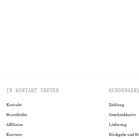
Gesmokte Bluse
Rippstrickoberte
€ 39
€ 79
€ 25
€ 59
Letzte Chance
Letzte Chance
IN KONTAKT TRETEN
KUNDENSER
Kontakt
Zahlung
Storefinder
Geschenkkarte
Affiliates
Lieferung
Karriere
Rückgabe und R