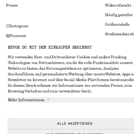
Presse
Widerrufsrecht
Häufig gestellte
Größentabelle
Instagram
Studierendenrab
Pinterest
Alternative Konf
Facebook
BEVOR DU MIT DEM EINKAUFEN BEGINNST
Allgemeine Gesc
YouTube
Wir verwenden Erst- und Drittanbieter-Cookies und andere Tracking-
Technologien von Drittanbietern, um dir die volle Funktionalität unserer
Mitgliedschafts
TikTok
Website zu bieten, das Nutzungserlebnis zu optimieren, Analysen
Cookies und Dat
durchzuführen und personalisierte Werbung über unsere Websites, Apps 
Newsletter im Internet und über Social-Media-Plattformen bereitzustelle
Cookies und Ein
Zu diesem Zweck erfassen wir Informationen zur nutzenden Person, zum
Browsing-Verhalten und zum verwendeten Gerät.
Datenschutzerk
Mehr Informationen
Nutzungsbeding
Impressum
Erklärung zur Ba
ALLE AKZEPTIEREN