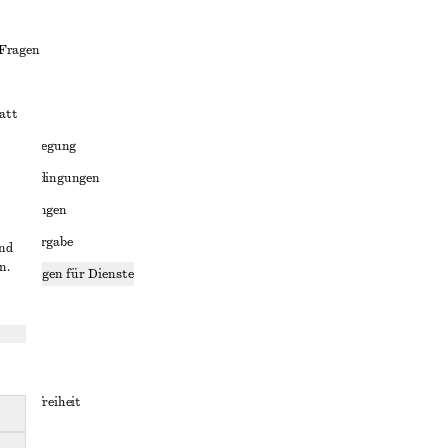
 Fragen
att
liktbeilegung
häftsbedingungen
bedingungen
enweitergabe
und
n.
stellungen für Dienste
lärung
ungen
rrierefreiheit