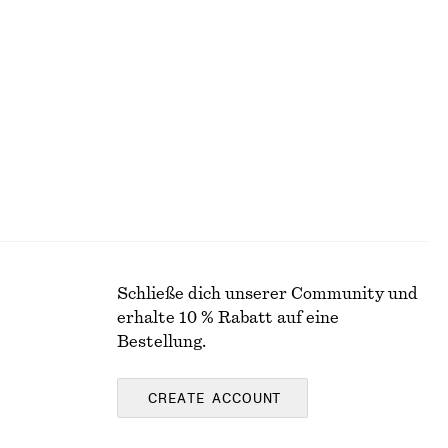
fungen
Rippstrick-T-Shirt
€ 39
€ 69
Letzte Chance
Wolle-baumwolle
Schließe dich unserer Community und
erhalte 10 % Rabatt auf eine
Bestellung.
CREATE ACCOUNT