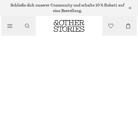
Schließe dich unserer Community und erhalte 10 % Rabatt auf
FLACHE SCHUHE
eine Bestellung.
FLACHE BALLERINAS AUS LEDER MIT T-RIEMEN
/
SCHUHE
€ 35
€ 99
NICHT MEHR VORRÄTIG
WEINROTES LACKLEDER
36
37
38
39
40
41