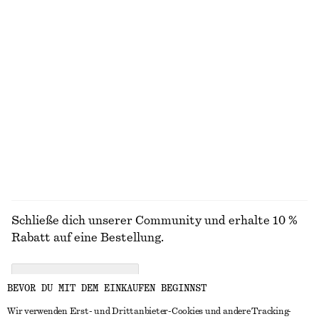
Locker geschnittener Strickpullover
Weit geschnittener Wollmantel mit Gürtel
€ 25
€ 49
€ 249
Letzte Chance
100% wolle
+
4
+
2
Midikleid mit Kordelzug
Midikleid mit Kordelzug
€ 49
€ 89
€ 45
€ 89
Letzte Chance
Letzte Chance
ALLE FLACHE SCHUHE ENTDECKEN
Schließe dich unserer Community und erhalte 10 %
Rabatt auf eine Bestellung.
CREATE ACCOUNT
BEVOR DU MIT DEM EINKAUFEN BEGINNST
Wir verwenden Erst- und Drittanbieter-Cookies und andere Tracking-