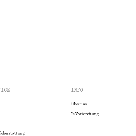
 doppelten Schulterträgern
Midirock aus Baumwolle
€ 89
100% baumwolle
ALLE KLEIDER ENTDECKEN
VICE
INFO
Über uns
In Vorbereitung
ückerstattung