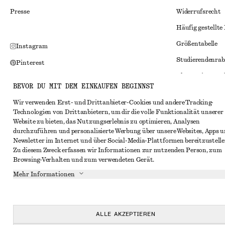
Presse
Widerrufsrecht
Häufig gestellte
Größentabelle
Instagram
Studierendenrab
Pinterest
Alternative Konf
Facebook
BEVOR DU MIT DEM EINKAUFEN BEGINNST
Allgemeine Gesc
YouTube
Wir verwenden Erst- und Drittanbieter-Cookies und andere Tracking-
Mitgliedschafts
TikTok
Technologien von Drittanbietern, um dir die volle Funktionalität unserer
Website zu bieten, das Nutzungserlebnis zu optimieren, Analysen
Cookies und Dat
durchzuführen und personalisierte Werbung über unsere Websites, Apps 
Cookies und Ein
Newsletter im Internet und über Social-Media-Plattformen bereitzustelle
Zu diesem Zweck erfassen wir Informationen zur nutzenden Person, zum
Datenschutzerk
Browsing-Verhalten und zum verwendeten Gerät.
Nutzungsbeding
Mehr Informationen
Impressum
Erklärung zur Ba
ALLE AKZEPTIEREN