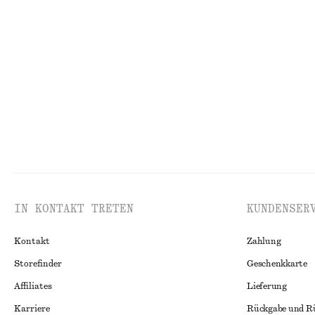
Hemd mit plissierter Taille
Trägerkleid mit
€ 69
€ 119
IN KONTAKT TRETEN
KUNDENSER
Kontakt
Zahlung
Storefinder
Geschenkkarte
Affiliates
Lieferung
Karriere
Rückgabe und R