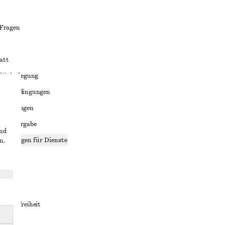
 Fragen
att
liktbeilegung
häftsbedingungen
bedingungen
enweitergabe
und
stellungen für Dienste
n.
lärung
ungen
rrierefreiheit