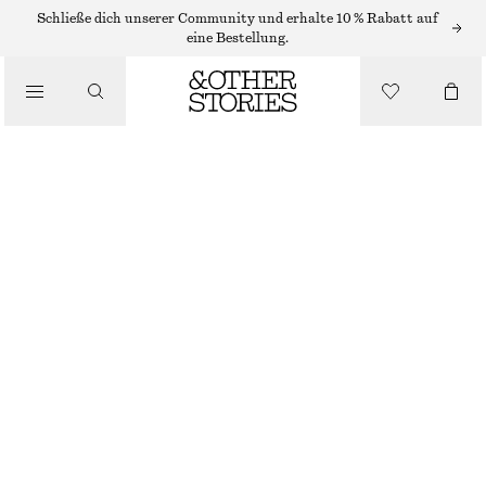
TAILORING & WESTEN
Schließe dich unserer Community und erhalte 10 % Rabatt auf
eine Bestellung.
ELEGANTE HOSE AUS WOLL-MIX
/
BEKLEIDUNG
€ 129
GRAU MELIERT
32
34
36
38
40
42
44
Größentabelle
GRÖSSE