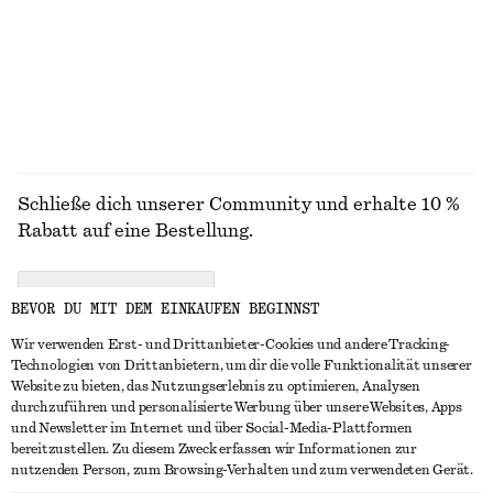
Schließe dich unserer Community und erhalte 10 %
Rabatt auf eine Bestellung.
CREATE ACCOUNT
BEVOR DU MIT DEM EINKAUFEN BEGINNST
Wir verwenden Erst- und Drittanbieter-Cookies und andere Tracking-
Technologien von Drittanbietern, um dir die volle Funktionalität unserer
IN KONTAKT TRETEN
Website zu bieten, das Nutzungserlebnis zu optimieren, Analysen
durchzuführen und personalisierte Werbung über unsere Websites, Apps
Kontakt
Instagram
und Newsletter im Internet und über Social-Media-Plattformen
KUNDENSERVICE
bereitzustellen. Zu diesem Zweck erfassen wir Informationen zur
Storefinder
Pinterest
nutzenden Person, zum Browsing-Verhalten und zum verwendeten Gerät.
Zahlung