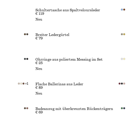
Schultertasche aus Spaltveloursleder
€ 119
Neu
Breiter Ledergürtel
€ 79
Ohrringe aus poliertem Messing im Set
€ 25
Neu
+
1
Flache Ballerinas aus Leder
€ 89
Neu
Badeanzug mit überkreuzten Rückenträgern
€ 69