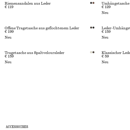
Riemensandalen aus Leder
Umhängetasche
€ 119
€ 129
Neu
Offene Tragetasche aus geflochtenem Leder
Leder-Umhänget
€ 199
€ 159
Neu
Neu
Tragetasche aus Spaltveloursleder
Klassischer Led
€ 159
€ 59
Neu
Neu
ACCESSOIRES