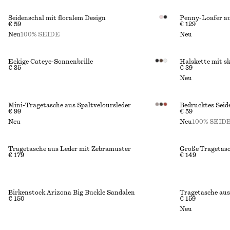
Seidenschal mit floralem Design
Penny-Loafer a
€ 59
€ 129
Neu
100% SEIDE
Neu
Eckige Cateye-Sonnenbrille
Halskette mit s
€ 35
€ 39
Neu
Mini-Tragetasche aus Spaltveloursleder
Bedrucktes Seid
€ 99
€ 59
Neu
Neu
100% SEID
Tragetasche aus Leder mit Zebramuster
Große Tragetas
€ 179
€ 149
Birkenstock Arizona Big Buckle Sandalen
Tragetasche aus
€ 150
€ 159
Neu