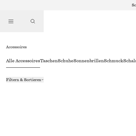
Sc
Accessoires
Alle Accessoires
Taschen
Schuhe
Sonnenbrillen
Schmuck
Schal
Filtern & Sortieren