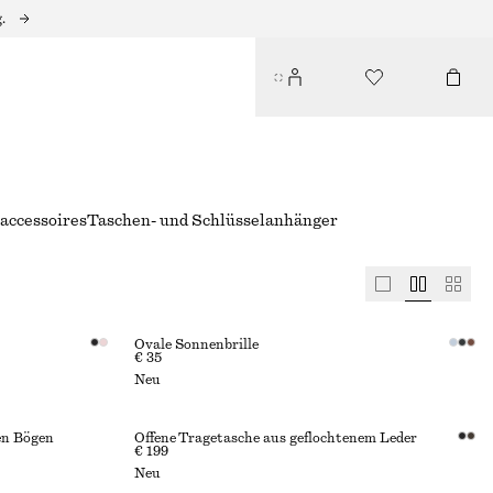
.
accessoires
Taschen- und Schlüsselanhänger
Ovale Sonnenbrille
€ 35
Neu
en Bögen
Offene Tragetasche aus geflochtenem Leder
€ 199
Neu