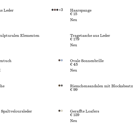
+
3
us Leder
Haarspange
€ 15
Neu
kulpturalen Elementen
Tragetasche aus Leder
€ 179
Neu
entuch
Ovale Sonnenbrille
€ 45
E
Neu
che
Riemchensandalen mit Blockabsatz
€ 99
 Spaltveloursleder
Geraffte Loafers
€ 129
Neu