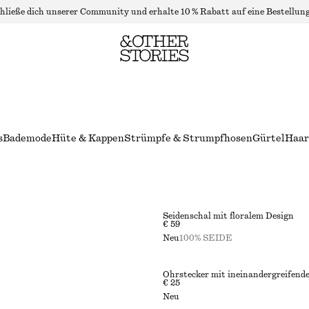
hließe dich unserer Community und erhalte 10 % Rabatt auf eine Bestellung
s
Bademode
Hüte & Kappen
Strümpfe & Strumpfhosen
Gürtel
Haar
Seidenschal mit floralem Design
€ 59
Neu
100% SEIDE
Ohrstecker mit ineinandergreifend
€ 25
Neu