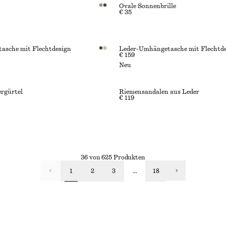
Ovale Sonnenbrille
€ 35
asche mit Flechtdesign
Leder-Umhängetasche mit Flechtd
€ 159
Neu
ergürtel
Riemensandalen aus Leder
€ 119
36 von 625 Produkten
1
2
3
...
18