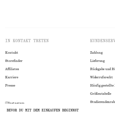
IN KONTAKT TRETEN
KUNDENSER
Kontakt
Zahlung
Storefinder
Lieferung
Affiliates
Rückgabe und R
Karriere
Widerrufsrecht
Presse
Häufig gestellte
Größentabelle
Studierendenrab
Instagram
BEVOR DU MIT DEM EINKAUFEN BEGINNST
Alternative Konf
Pinterest