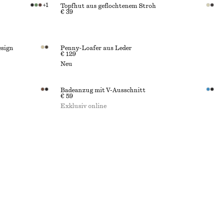
+
1
Topfhut aus geflochtenem Stroh
€ 39
esign
Penny-Loafer aus Leder
€ 129
Neu
Badeanzug mit V-Ausschnitt
€ 59
Exklusiv online