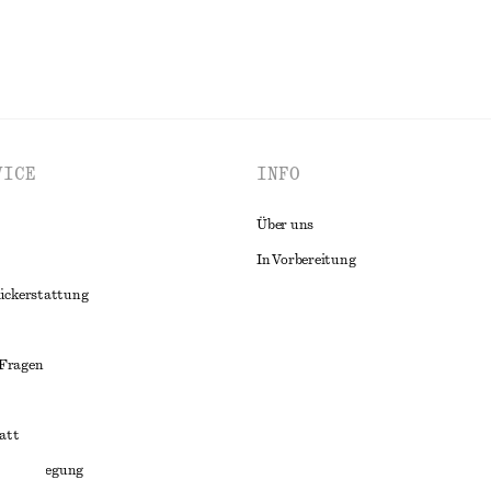
VICE
INFO
Über uns
In Vorbereitung
ückerstattung
 Fragen
att
liktbeilegung