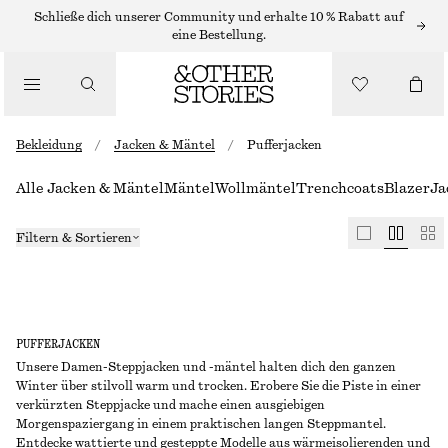
Schließe dich unserer Community und erhalte 10 % Rabatt auf
eine Bestellung.
Bekleidung
/
Jacken & Mäntel
/
Pufferjacken
Alle Jacken & Mäntel
Mäntel
Wollmäntel
Trenchcoats
Blazer
Ja
Filtern & Sortieren
PUFFERJACKEN
Unsere Damen-Steppjacken und -mäntel halten dich den ganzen
Winter über stilvoll warm und trocken. Erobere Sie die Piste in einer
verkürzten Steppjacke und mache einen ausgiebigen
Morgenspaziergang in einem praktischen langen Steppmantel.
Entdecke wattierte und gesteppte Modelle aus wärmeisolierenden und