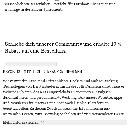
wasserdichten Materialien – perfekt für Outdoor-Abenteuer und
Ausflüge in der kalten Jahreszeit.
Schließe dich unserer Community und erhalte 10 %
Rabatt auf eine Bestellung.
CREATE ACCOUNT
BEVOR DU MIT DEM EINKAUFEN BEGINNST
Wir verwenden Erst- und Drittanbieter-Cookies und andere Tracking-
Technologien von Drittanbietern, um dir die volle Funktionalität unserer
IN KONTAKT TRETEN
Website zu bieten, das Nutzungserlebnis zu optimieren, Analysen
durchzuführen und personalisierte Werbung über unsere Websites, Apps
Kontakt
Instagram
und Newsletter im Internet und über Social-Media-Plattformen
KUNDENSERVICE
bereitzustellen. Zu diesem Zweck erfassen wir Informationen zur
Storefinder
Pinterest
nutzenden Person, zum Browsing-Verhalten und zum verwendeten Gerät.
Zahlung
INFO
Affiliates
Facebook
Mehr Informationen
Lieferung