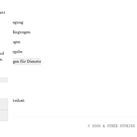
att
liktbeilegung
häftsbedingungen
bedingungen
enweitergabe
und
n.
stellungen für Dienste
lärung
ungen
rrierefreiheit
© 2026 & OTHER STORIES