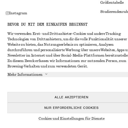
Größentabelle
Studierendenrab
Instagram
Alternative Konf
Pinterest
BEVOR DU MIT DEM EINKAUFEN BEGINNST
Allgemeine Gesc
Facebook
Wir verwenden Erst- und Drittanbieter-Cookies und andere Tracking-
Technologien von Drittanbietern, um dir die volle Funktionalität unserer
Mitgliedschafts
YouTube
Website zu bieten, das Nutzungserlebnis zu optimieren, Analysen
Cookies und Dat
durchzuführen und personalisierte Werbung über unsere Websites, Apps 
TikTok
Newsletter im Internet und über Social-Media-Plattformen bereitzustelle
Cookies und Ein
Zu diesem Zweck erfassen wir Informationen zur nutzenden Person, zum
Browsing-Verhalten und zum verwendeten Gerät.
Datenschutzerk
Mehr Informationen
Nutzungsbeding
Impressum
Erklärung zur Ba
ALLE AKZEPTIEREN
NUR ERFORDERLICHE COOKIES
Cookies und Einstellungen für Dienste