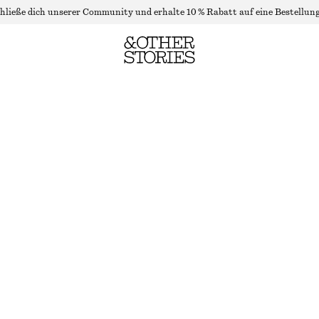
hließe dich unserer Community und erhalte 10 % Rabatt auf eine Bestellung
T-SHIRT MIT RUNDHALSAUSSCHNITT
NICHT MEHR VORRÄTIG
SCHWARZ
XS
S
M
L
Größentabelle
GRÖSSE