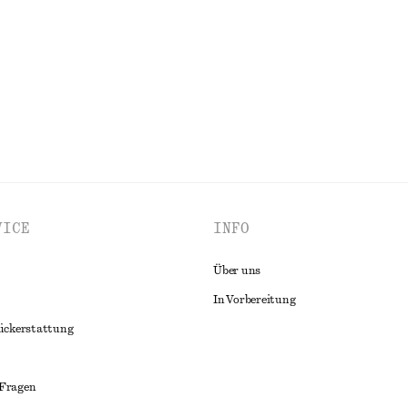
ALLE OBERTEILE & T-SHIRTS ENTDECKEN
VICE
INFO
Über uns
In Vorbereitung
ückerstattung
 Fragen