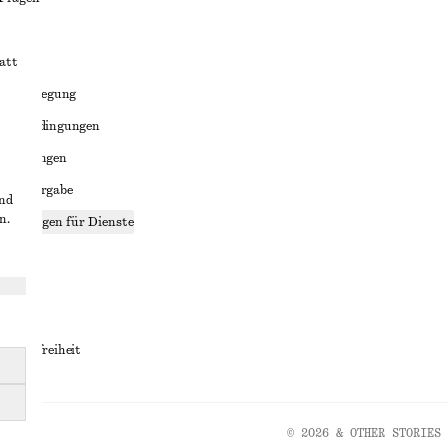
att
liktbeilegung
häftsbedingungen
bedingungen
enweitergabe
und
n.
stellungen für Dienste
lärung
ungen
rrierefreiheit
© 2026 & OTHER STORIES