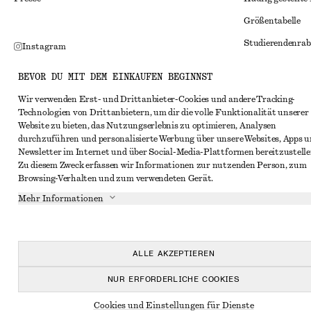
Größentabelle
Studierendenrab
Instagram
Alternative Konf
Pinterest
BEVOR DU MIT DEM EINKAUFEN BEGINNST
Allgemeine Gesc
Facebook
Wir verwenden Erst- und Drittanbieter-Cookies und andere Tracking-
Mitgliedschafts
Technologien von Drittanbietern, um dir die volle Funktionalität unserer
YouTube
Website zu bieten, das Nutzungserlebnis zu optimieren, Analysen
Cookies und Dat
TikTok
durchzuführen und personalisierte Werbung über unsere Websites, Apps 
Newsletter im Internet und über Social-Media-Plattformen bereitzustelle
Cookies und Ein
Zu diesem Zweck erfassen wir Informationen zur nutzenden Person, zum
Datenschutzerk
Browsing-Verhalten und zum verwendeten Gerät.
Mehr Informationen
Nutzungsbeding
Impressum
Erklärung zur Ba
ALLE AKZEPTIEREN
NUR ERFORDERLICHE COOKIES
Cookies und Einstellungen für Dienste