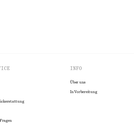
ALLE OBERTEILE & T-SHIRTS ENTDECKEN
VICE
INFO
Über uns
In Vorbereitung
ückerstattung
 Fragen