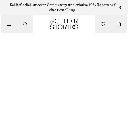
MINIKLEIDER
Schließe dich unserer Community und erhalte 10 % Rabatt auf
eine Bestellung.
/
KLEIDER
AUSGESTELLTES MINIKLEID
/
€ 45
€ 69
BEKLEIDUNG
LETZTE CHANCE
SCHWARZ
32
34
36
38
40
42
44