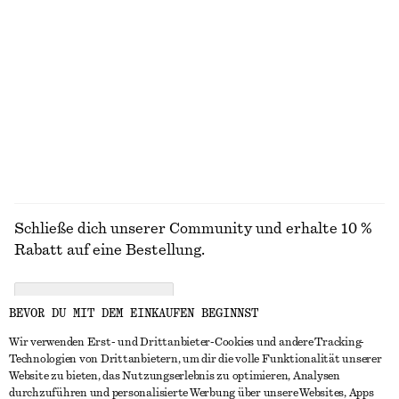
Schmal zulaufender Leinenblazer
Minikleid aus Leinen
€ 79
€ 149
€ 59
€ 89
Letzte Chance
Letzte Chance
100% LEINEN
+
2
ALLE KLEIDER ENTDECKEN
Schließe dich unserer Community und erhalte 10 %
Rabatt auf eine Bestellung.
CREATE ACCOUNT
BEVOR DU MIT DEM EINKAUFEN BEGINNST
Wir verwenden Erst- und Drittanbieter-Cookies und andere Tracking-
Technologien von Drittanbietern, um dir die volle Funktionalität unserer
IN KONTAKT TRETEN
Website zu bieten, das Nutzungserlebnis zu optimieren, Analysen
durchzuführen und personalisierte Werbung über unsere Websites, Apps