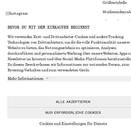
Größentabelle
Studierendenrab
Instagram
Alternative Konf
Pinterest
BEVOR DU MIT DEM EINKAUFEN BEGINNST
Allgemeine Gesc
Facebook
Wir verwenden Erst- und Drittanbieter-Cookies und andere Tracking-
Mitgliedschafts
YouTube
Technologien von Drittanbietern, um dir die volle Funktionalität unserer
Website zu bieten, das Nutzungserlebnis zu optimieren, Analysen
Cookies und Dat
TikTok
durchzuführen und personalisierte Werbung über unsere Websites, Apps 
Cookies und Ein
Newsletter im Internet und über Social-Media-Plattformen bereitzustelle
Zu diesem Zweck erfassen wir Informationen zur nutzenden Person, zum
Datenschutzerk
Browsing-Verhalten und zum verwendeten Gerät.
Nutzungsbeding
Mehr Informationen
Impressum
Erklärung zur Ba
ALLE AKZEPTIEREN
NUR ERFORDERLICHE COOKIES
Cookies und Einstellungen für Dienste