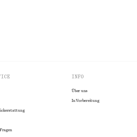
LLE
Neu
ALLE TRAGETASCHEN ENTDECKEN
VICE
INFO
Über uns
In Vorbereitung
ückerstattung
 Fragen