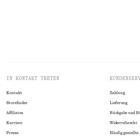
Neu
100% BAUMWOLLE
100% BAUMWO
IN KONTAKT TRETEN
KUNDENSER
Kontakt
Zahlung
Storefinder
Lieferung
Affiliates
Rückgabe und R
Karriere
Widerrufsrecht
Presse
Häufig gestellte